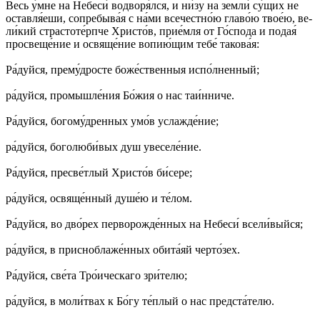
Весь у́м­не на Не­бе­си́ во­дво­ря́л­ся, и ни́зу на зем­ли́ су́­щих не
ос­тав­ля́­еши, со­пре­бы­ва́я с на́­ми все­чест­но́ю гла­во́ю твое́ю, ве­
ли́­кий стра­сто­те́рп­че Хрис­то́в, при­е́м­ля от Го́с­по­да и по­дая́
про­све­ще́­ние и ос­вя­ще́­ние во­пию́­щим те­бе́ та­ко­ва́я:
Ра́­дуй­ся, пре­му́д­ро­сте бо­же́ст­вен­ныя ис­по́л­нен­ный;
ра́­дуй­ся, про­мыш­ле́­ния Бо́­жия о нас таи́н­ни­че.
Ра́­дуй­ся, бо­го­му́дренных умо́в услаж­де́­ние;
ра́­дуй­ся, бо­го­люби́вых душ уве­се­ле́­ние.
Ра́­дуй­ся, пре­све́т­лый Хрис­то́в би́­се­ре;
ра́­дуй­ся, освя­ще́н­ный ду­ше́ю и те́­лом.
Ра́­дуй­ся, во дво́­рех пер­во­ро­жде́н­ных на Не­бе­си́ все­ли́­вый­ся;
ра́­дуй­ся, в при­сно­бла­же́н­ных оби­та́­яй чер­то́­зех.
Ра́­дуй­ся, све́­та Тро́и­чес­ка­го зри́­те­лю;
ра́­дуй­ся, в мо­ли́т­вах к Бо́­гу те́п­лый о нас пред­ста́­те­лю.