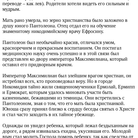
переводе – как лев). Родители хотели видеть его сильным и
мудрым.
Мать рано умерла, но зерно христианства было заложено в
душу юного Пантолеона. Отец отдал его на обучение
знаменитому никодимийскому врачу Ефросину.
Пантолеон был необычайно красив, отличался умом,
красноречием и прекрасным воспитанием. Он постигал
медицинскую науку очень успешно и в этой связи был
представлен ко двору императора Максимилиана, который
оставил его придворным врачом.
Император Максимилиан был злейшим врагом христиан, он
истреблял всех, кто проповедовал веру. Но в городе
Никомидия тайно жили священномученики Ермолай, Ермипп
и Ермократ, которым удалось миновать участи быть
казненными, бежавшими из темницы. Они встретились с
Пантолеоном, зная о том, что его мать была христианкой.
Юноша сразу принял близко к сердцу беседы святых о Христе
и стал часто заходить в их тайное убежище.
Однажды он увидел ребенка, который лежал бездыханным на
дороге, а рядом извивалась ехидна, укусившая его. Молодой
врач стал молить Господа помочь ребенку, так как средства от