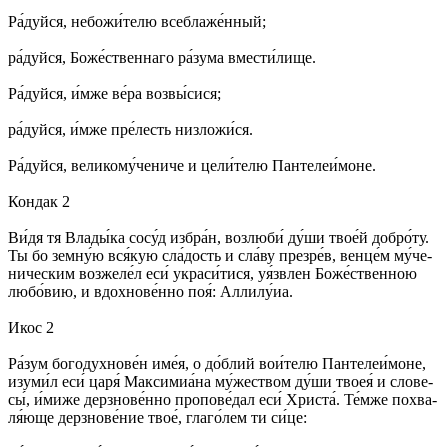
Ра́­дуй­ся, не­бо­жи́­те­лю все­бла­же́н­ный;
ра́­дуй­ся, Бо­же́ст­вен­на­го ра́­зу­ма вмес­ти́­ли­ще.
Ра́­дуй­ся, и́м­же ве́­ра воз­вы́­си­ся;
ра́­дуй­ся, и́м­же пре́­лесть низ­ло­жи́­ся.
Ра́­дуй­ся, ве­ли­ко­му́­че­ни­че и це­ли́­те­лю Пан­те­леи́­мо­не.
Кондак 2
Ви́­дя тя Вла­ды́­ка со­су́д из­бра́н, воз­лю­би́ ду́­ши тво­е́й доб­ро́­ту.
Ты бо зем­ну́ю вся́­кую сла́­дость и сла́­ву пре­зре́в, вен­це́м му́­че­
ни­чес­ким воз­же­ле́л еси́ укра­си́­ти­ся, уя́зв­лен Бо­же́­ствен­ною
лю­бо́­вию, и вдох­но­ве́н­но поя́: Алли­лу́иа.
Икос 2
Ра́­зум бо­го­духнове́н име́я, о до́б­лий вои́­те­лю Пан­те­леи́­мо­не,
изу­ми́л еси́ ца­ря́ Мак­си­миа́­на му́­же­ством ду́­ши твоея́ и сло­ве­
сы́, и́ми­же дерз­но­ве́н­но про­по­ве́­дал еси́ Хри­ста́. Те́м­же по­хва­
ля́ю­ще дерз­но­ве́­ние твое́, гла­го́­лем ти си́­це: