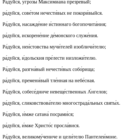
Ра́­дуй­ся, угро́­зы Мак­си­миа́­на пре­зре́­вый;
ра́­дуй­ся, со­ве́­том не­чес­ти́­вых не по­ко­ри́­вый­ся.
Ра́­дуй­ся, на­са­жде́­ние и́с­тин­на­го бо­го­почита́ния;
ра́­дуй­ся, ис­ко­ре­не́­ние де́­мон­ско­го слу­же́­ния.
Ра́­дуй­ся, не­и́с­тов­ства му­чи́­те­лей изобли­чи́­те­лю;
ра́­дуй­ся, и́дольс­кия пре́­лес­ти низ­ло­жи́­те­лю.
Ра́­дуй­ся, раз­гна́­вый не­чес­ти́­вых со­бо́­ри­ща;
ра́­дуй­ся, пре­ме­ни́­вый тле́н­ная на не­бе́с­ная.
Ра́­дуй­ся, со­бе­се́д­ни­че не­ве­ще́ст­вен­ных А́н­ге­лов;
ра́­дуй­ся, сли­ков­ство­ва́­те­лю мно­го­стра­да́ль­ных свя­ты́х.
Ра́­дуй­ся, и́м­же са­та­на́ по­сра­ми́­ся;
ра́­дуй­ся, и́м­же Хрис­то́с про­сла́­ви­ся.
Ра́­дуй­ся, ве­ли­ко­му́­че­ни­че и це­ли́­те­лю Пан­те­леи́­мо­не.