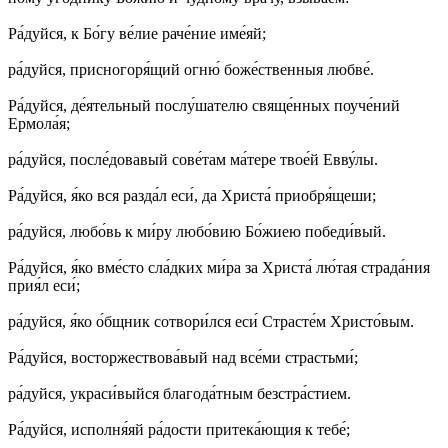
Ра́­дуй­ся, к Бо́­гу ве́­лие ра­че́­ние име́яй;
ра́­дуй­ся, при­сно­го­ря́­щий ог­ню́ бо­же́ст­вен­ныя люб­ве́.
Ра́­дуй­ся, де́я­тель­ный по­слу́­ша­те­лю свя­ще́н­ных по­уче́­ний
Ермо­ла́я;
ра́­дуй­ся, по­сле́­до­ва­вый со­ве́­там ма́­те­ре тво­е́й Ев­ву́­лы.
Ра́­дуй­ся, я́ко вся раз­да́л еси́, да Хри­ста́ при­об­ря́­ще­ши;
ра́­дуй­ся, лю­бо́вь к ми́­ру лю­бо́­вию Бо́­жиею по­бе­ди́­вый.
Ра́­дуй­ся, я́ко вме́с­то сла́д­ких ми́­ра за Хри­ста́ лю́­тая стра­да́­ния
при­я́л еси́;
ра́­дуй­ся, я́ко о́б­щник со­тво­ри́л­ся еси́ Стра­сте́м Хри­сто́­вым.
Ра́­дуй­ся, вос­тор­жест­во­ва́­вый над все́­ми страсть­ми́;
ра́­дуй­ся, укра­си́­вый­ся бла­го­да́т­ным без­стра́­сти­ем.
Ра́­дуй­ся, ис­пол­ня́­яй ра́­дос­ти при­те­ка́­ющия к те­бе́;