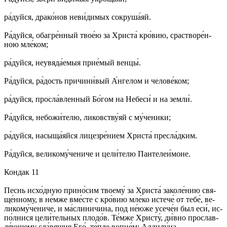
ра́­дуй­ся, дра­ко́­нов не­ви́­ди­мых со­кру­ша́яй.
Ра́­дуй­ся, обаг­ре́н­ный твое́ю за Хри­ста́ кро́­вию, сраст­во­ре́н­
ною мле́­ком;
ра́­дуй­ся, не­увя­да́­емыя при­е́мый вен­цы́.
Ра́­дуй­ся, ра́­дость при­чи­ни́­вый А́н­ге­лом и че­ло­ве́­ком;
ра́­дуй­ся, про­сла́в­лен­ный Бо́­гом на Не­бе­си́ и на зем­ли́.
Ра́­дуй­ся, не­бо­жи́­те­лю, ли­ков­ству́­яй с му́­че­ни­ки;
ра́­дуй­ся, на­сы­ща́­яй­ся ли­це­зре́­ни­ем Хри­ста́ пре­сла́д­ким.
Ра́­дуй­ся, ве­ли­ко­му́­че­ни­че и це­ли́­те­лю Пан­те­леи́­мо­не.
Кондак 11
Песнь ис­хо́д­ную при­но́­сим тво­ему́ за Хри­ста́ за­ко­ле́­нию свя­
ще́н­но­му, в не́м­же вме́с­те с кро́­вию мле́­ко ис­те­че́ от те­бе́, ве­
ли­ко­му́­че­ни­че, и ма́с­ли­ни­чи­на, под не́ю­же усе­че́н был еси́, ис­
по́л­ни­ся це­ли́­тель­ных пло­до́в. Те́м­же Хри­сту́, ди́в­но про­слав­
ля́­юще­му сла́­вя­щия Его́, те́п­ле во­пи­е́м: Алли­лу́иа.