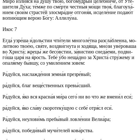
Ми́­ро из­лия́­ся на ду́­шу твою́, бо­го­му́дрый це­ле́б­ни­че, от Уте́­
ши­те­ля Ду́­ха; те́м­же по сме́р­ти чест­ны́я мо́­щи твоя́, бла­го­уха́­
ни­ем сво­и́м страс­те́й зло­смра́­дие от­го­ня́я, ис­це­ле́­ние по­да­ю́т
во­пию́­щим ве́­рою Бо́­гу: Алли­лу́иа.
Икос 7
Ег­да́ узре́­ша и́дольс­тии чти́­те­ли мно­го­ле́т­на раз­сла́б­лен­на, мо­
ли́т­вою твое́ю, свя́­те, воз­дви́г­ну­та и хо­дя́­ща, мно́­зи уве́­ро­ва­ша
во Хри­ста́; жре­цы́ же бе­со́в­стии, за́­вис­тию сне­да́­еми, по­дви­
го́ша ца­ря́ на я́рость. Те­бе́ у́бо не­ща́д­но за Хри­ста́ стру́­же­му и
опа­ля́е­му бы́в­шу, со уми­ле́­нием зо­ве́м:
Ра́­дуй­ся, на­слаж­де́­ния зем­на́я пре­зре́­вый;
ра́­дуй­ся, благ ве­ще́ст­вен­ных пре­вы́с­ший.
Ра́­дуй­ся, я́ко вся крас­на́я ми́­ра се­го́ ни во что же вме­ни́л еси́;
ра́­дуй­ся, я́ко сла́­ву ско­ро­те­ку́­щую с се­бе́ отря́сл еси́.
Ра́­дуй­ся, не­уло­ви́мь пре­бы́­вый лов­ле́­нии Ве­лиа́­ра;
ра́­дуй­ся, по­бе­ди́­вый му­чи́­те­лей ко­ва́р­ства.