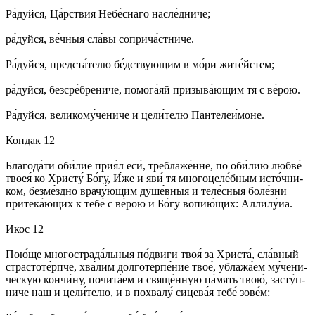
Ра́­дуй­ся, Ца́рст­вия Не­бе́с­на­го нас­ле́д­ни­че;
ра́­дуй­ся, ве́ч­ныя сла́­вы со­при­ча́ст­ни­че.
Ра́­дуй­ся, пред­ста́­те­лю бе́д­ствую­щим в мо́­ри жи­те́й­стем;
ра́­дуй­ся, без­сре́­бре­ни­че, по­мо­га́­яй при­зы­ва́­ющим тя с ве́­рою.
Ра́­дуй­ся, ве­ли­ко­му́­че­ни­че и це­ли́­те­лю Пан­те­леи́­мо­не.
Кондак 12
Бла­го­да́­ти оби́­лие при­я́л еси́, тре­бла­же́н­не, по оби́­лию люб­ве́
твоея́ ко Хри­сту́ Бо́­гу, И́же и яви́ тя мно­го­це­ле́б­ным ис­то́ч­ни­
ком, без­ме́зд­но вра­чу́ю­щим ду­ше́в­ныя и те­ле́с­ныя бо­ле́з­ни
при­те­ка́ю­щих к те­бе́ с ве́­рою и Бо́­гу во­пию́­щих: Алли­лу́иа.
Икос 12
Пою́­ще мно­го­стра­да́ль­ныя по́д­ви­ги твоя́ за Хри­ста́, сла́в­ный
стра­сто­те́рп­че, хва́­лим дол­го­тер­пе́­ние твое́, убла­жа́­ем му́­че­ни­
чес­кую кон­чи́­ну, по­чи­та́­ем и свя­ще́н­ную па́­мять твою́, зас­ту́п­
ни­че наш и це­ли́­те­лю, и в по­хва­лу́ си­це­ва́я те­бе́ зо­ве́м: