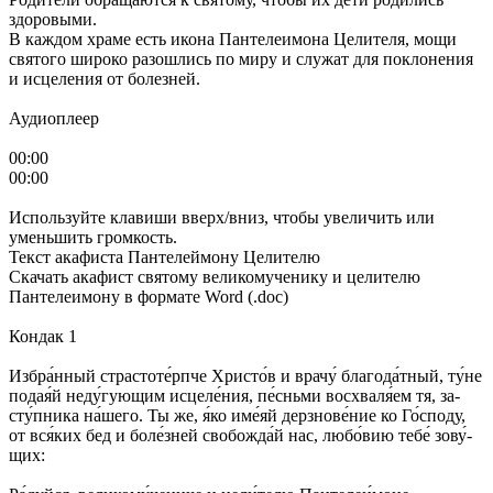
здоровыми.
В каждом храме есть икона Пантелеимона Целителя, мощи
святого широко разошлись по миру и служат для поклонения
и исцеления от болезней.
Аудиоплеер
00:00
00:00
Используйте клавиши вверх/вниз, чтобы увеличить или
уменьшить громкость.
Текст акафиста Пантелеймону Целителю
Скачать акафист святому великомученику и целителю
Пантелеимону в формате Word (.doc)
Кондак 1
Из­бра́н­ный стра­сто­те́рп­че Хрис­то́в и вра­чу́ бла­го­да́т­ный, ту́­не
по­да­я́й не­ду́­гую­щим ис­це­ле́­ния, пе́снь­ми вос­хва­ля́­ем тя, за­
сту́п­ни­ка на́­ше­го. Ты же, я́ко име́яй дерз­но­ве́­ние ко Го́с­по­ду,
от вся́­ких бед и бо­ле́з­ней сво­бож­да́й нас, лю­бо́­вию те­бе́ зо­ву́­
щих: