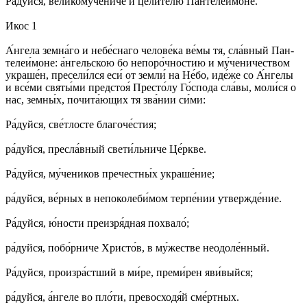
Ра́­дуй­ся, ве­ли­ко­му́­че­ни­че и це­ли́­те­лю Пан­те­леи́­мо­не.
Икос 1
А́н­ге­ла зем­на́­го и не­бе́с­на­го че­ло­ве́­ка ве́­мы тя, сла́в­ный Пан­
те­леи́­мо­не: а́н­гель­скою бо не­по­ро́ч­нос­тию и му́­че­ни­чест­вом
укра­ше́н, пре­се­ли́л­ся еси́ от зем­ли́ на Не́­бо, иде́­же со А́н­ге­лы
и все́­ми свя­ты́­ми пред­стоя́ Пре­сто́­лу Го́с­по­да сла́­вы, мо­ли́­ся о
нас, зем­ны́х, по­чи­та́ю­щих тя зва́­нии си́­ми:
Ра́­дуй­ся, све́т­лос­те бла­го­че́с­тия;
ра́­дуй­ся, пре­сла́в­ный све­ти́ль­ни­че Це́рк­ве.
Ра́­дуй­ся, му́­че­ни­ков пре­чест­ны́х укра­ше́­ние;
ра́­дуй­ся, ве́р­ных в не­по­ко­ле­би́­мом тер­пе́­нии утвер­жде́­ние.
Ра́­дуй­ся, ю́нос­ти пре­из­ря́д­ная по­хва­ло́;
ра́­дуй­ся, по­бо́р­ни­че Хрис­то́в, в му́­же­стве не­одо­ле́н­ный.
Ра́­дуй­ся, про­из­ра́ст­ший в ми́­ре, пре­ми́­рен яви́­вый­ся;
ра́­дуй­ся, а́н­ге­ле во пло́­ти, пре­вос­хо­дя́й сме́рт­ных.