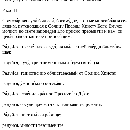
Икос 11
Све­то­за́р­ная лу­ча́ был еси́, бо­го­му́д­ре, во тьме мно­го­бо́­жия се­
дя́­щим, пу­те­во­дя́­щая к Со́лн­цу Пра́в­ды Хри­сту́ Бо́­гу, Ему́­же
мо­ли́­ся, во све́­те за́­по­ве­дей Его́ при́с­но пре­бы­ва́­ти и нам, си­
це­ва́я ра́­дост­ная те­бе́ при­но­ся́­щим:
Ра́­дуй­ся, пре­све́т­лая звез­до́, на мы́с­лен­ней тве́р­ди бли­ста́ю­
щая;
ра́­дуй­ся, лу­чу́, хри­сто­име­ни́­тым лю́­дем све­тя́­щая.
Ра́­дуй­ся, та́ин­ствен­но обли­ста­ва́е­мый от Со́лн­ца Хри­ста́;
ра́­дуй­ся, у́м­не зе́м­лю обте­ка́яй.
Ра́­дуй­ся, се­ле́­ние кра́с­ное Пре­свя­та́­го Ду́­ха;
ра́­дуй­ся, со­су́­де пре­чест­ны́й, из­ли­ва́­яй ис­це­ле́­ния.
Ра́­дуй­ся, чис­то­ты́ со­кро́­ви­ще;
ра́­дуй­ся, ми́­лос­ти те­зо­име­ни́­те.