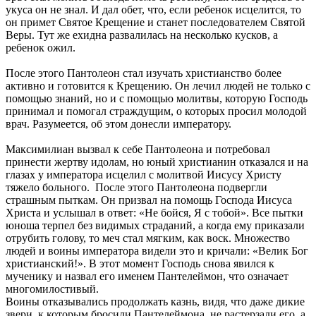
укуса он не знал. И дал обет, что, если ребенок исцелится, то
он примет Святое Крещение и станет последователем Святой
Веры. Тут же ехидна развалилась на несколько кусков, а
ребенок ожил.
После этого Пантолеон стал изучать христианство более
активно и готовится к Крещению. Он лечил людей не только с
помощью знаний, но и с помощью молитвы, которую Господь
принимал и помогал страждущим, о которых просил молодой
врач. Разумеется, об этом донесли императору.
Максимилиан вызвал к себе Пантолеона и потребовал
принести жертву идолам, но юный христианин отказался и на
глазах у императора исцелил с молитвой Иисусу Христу
тяжело больного. После этого Пантолеона подвергли
страшным пыткам. Он призвал на помощь Господа Иисуса
Христа и услышал в ответ: «Не бойся, Я с тобой». Все пытки
юноша терпел без видимых страданий, а когда ему приказали
отрубить голову, то меч стал мягким, как воск. Множество
людей и воины императора видели это и кричали: «Велик Бог
христианский!». В этот момент Господь снова явился к
мученику и назвал его именем Пантелеймон, что означает
многомилостивый.
Воины отказывались продолжать казнь, видя, что даже дикие
звери, к которым бросили Пантелеймона, не растерзали его, а