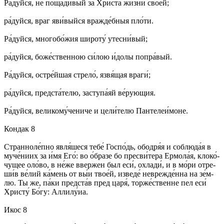
Ра́­дуй­ся, не по­ща­ди́­вый за Хри­ста́ жи́з­ни свое́й;
ра́­дуй­ся, враг яви́­вый­ся враж­де́б­ныя пло́­ти.
Ра́­дуй­ся, мно­го­бо́­жия ши­ро­ту́ утес­ни́­вый;
ра́­дуй­ся, бо­же́­ствен­ною си́­лою и́до­лы по­пра́­вый.
Ра́­дуй­ся, остре́й­шая стре­ло́, яз­вя́­щая вра­ги́;
ра́­дуй­ся, пред­ста́­те­лю, зас­ту­па́яй ве́­рую­щия.
Ра́­дуй­ся, ве­ли­ко­му́­че­ни­че и це­ли́­те­лю Пан­те­леи́­мо­не.
Кондак 8
Стран­но­ле́п­но явля́­ше­ся те­бе́ Гос­по́дь, обод­ря́я и со­блю­да́я в
му­че́­ни­их за и́мя Его́: во о́б­ра­зе бо пре­сви́­те­ра Ермо­ла́я, кло­ко́­
чу­щее оло́­во, в не́­же ввер­жен был еси́, охла­ди́, и в мо́­ри от­ре­
ши́в ве́­лий ка́­мень от вы́и тво­е́й, из­ве­де́ не­вреж­де́н­на на зе́м­
лю. Ты же, па́­ки пред­ста́в пред ца­ря́, тор­же́ст­вен­не пел еси́
Хри­сту́ Бо́­гу: Алли­лу́иа.
Икос 8