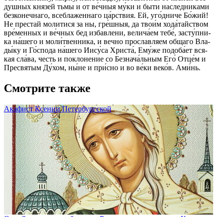
душ­ных кня­зей тьмы и от ве́ч­ныя му́­ки и бы­ти нас­лед­ни­ками
без­ко­неч­на­го, все­бла­жен­на­го ца́рст­вия. Ей, уго́д­ни­че Бо́­жий!
Не пре­стай моли­ти­ся за ны, гре́ш­ныя, да тво­и́м хо­да́­тай­ством
вре́­мен­ных и ве́ч­ных бед из­бав­ле­ни, ве­ли­ча́­ем те­бе́, за­сту́п­ни­
ка на́­ше­го и мо­ли́т­вен­ни­ка, и веч­но про­сла­вля­ем об­ща­го Вла­
ды́­ку и Го́с­по­да на́­ше­го Иису́­са Хри­ста́, Ему́­же по­до­ба́­ет вся­
кая сла́­ва, честь и по­кло­не­ние со Без­на­ча́ль­ным Его́ От­це́м и
Пре­свя­тым Ду́­хом, ны́­не и при́с­но и во ве́­ки ве­ко́в. Ами́нь.
Смотрите также
Акафист Ксении Петербургской