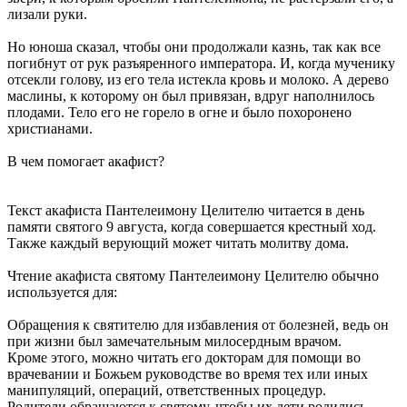
лизали руки.
Но юноша сказал, чтобы они продолжали казнь, так как все
погибнут от рук разъяренного императора. И, когда мученику
отсекли голову, из его тела истекла кровь и молоко. А дерево
маслины, к которому он был привязан, вдруг наполнилось
плодами. Тело его не горело в огне и было похоронено
христианами.
В чем помогает акафист?
Текст акафиста Пантелеимону Целителю читается в день
памяти святого 9 августа, когда совершается крестный ход.
Также каждый верующий может читать молитву дома.
Чтение акафиста святому Пантелеимону Целителю обычно
используется для:
Обращения к святителю для избавления от болезней, ведь он
при жизни был замечательным милосердным врачом.
Кроме этого, можно читать его докторам для помощи во
врачевании и Божьем руководстве во время тех или иных
манипуляций, операций, ответственных процедур.
Родители обращаются к святому, чтобы их дети родились