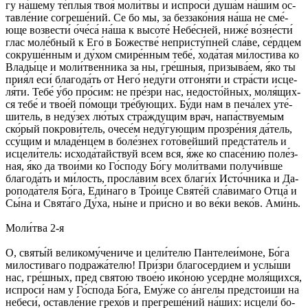
гу на́­ше­му те́п­лыя твоя́ мо­ли́т­вы и ис­про­си́ ду­ша́м на́­шим ос­
тав­ле́­ние со­гре­ше́­ний. Се бо мы, за без­за­ко́­ния на́­ша не сме́­
юще воз­вес­ти́ о́че́­са́ на́­ша к вы­со­те́ Не­бе́с­ней, ни­же́ во́з­не́с­ти́
глас мо­ле́б­ный к Его́ в Бо­же­стве́ не­при­сту́п­ней сла́­ве, се́рд­цем
со­кру­ше́н­ным и ду́­хом сми­ре́н­ным те­бе́, хо­да́­тая ми́­ло­сти­ва ко
Вла­ды́­це и мо­ли́т­вен­ни­ка за ны, гре́ш­ныя, при­зы­ва́­ем, я́ко ты
при­я́л еси́ бла­го­да́ть от Не­го́ не­ду́­ги от­го­ня́­ти и стра́с­ти ис­це­
ля́­ти. Те­бе́ у́бо про́­сим: не пре́­зри нас, не­до­сто́й­ных, мо­ля́­щих­
ся те­бе́ и тво­е́й по́­мо­щи тре́­бую­щих. Бу́­ди нам в пе­ча́­лех уте́­
ши­тель, в не­ду́­зех лю́­тых стра́­жду­щим врач, на­па́ст­вуе­мым
ско́­рый по­кро­ви́­тель, оче­се́м не­ду́­гую­щим про­зре́­ния да́­тель,
ссу́­щим и мла­де́н­цем в бо­ле́з­нех го­то́­вей­ший пред­ста́­тель и
ис­це­ли́тель: ис­хо­да́­тай­ствуй всем вся, я́же ко спа­се́­нию по­ле́з­
ная, я́ко да тво­и́ми ко Го́с­по­ду Бо́­гу мо­ли́т­ва­ми по­лу­чи́в­ше
бла­го­да́ть и ми́­лость, про­сла́­вим всех бла­ги́х Ис­то́ч­ни­ка и Да­
ро­по­да́­те­ля Бо́­га, Еди́­на­го в Тро́­ице Свя­те́й сла́­ви­ма­го От­ца́ и
Сы́­на и Свя­та́­го Ду́­ха, ны́­не и при́с­но и во ве́­ки ве­ко́в. Ами́нь.
Мо­ли́т­ва 2-я
О, свя­ты́й ве­ли­ко­му́­че­ни­че и це­ли́­те­лю Пан­те­леи́­мо­не, Бо́­га
ми­ло­сти­ва­го под­ра­жа́­те­лю! При́­зри бла­го­сер­ди­ем и услы́­ши
нас, гре́ш­ных, пред свя­тою твое́ю ико́­ною усерд­не мо­ля́­щих­ся,
ис­про­си́ нам у Го́с­по­да Бо́­га, Ему́­же со а́н­ге­лы пред­стои­ши на
не­бе­си́, ос­тав­ле́­ние гре­хо́в и пре­гре­ше́­ний на́­ших: ис­це­ли́ бо­