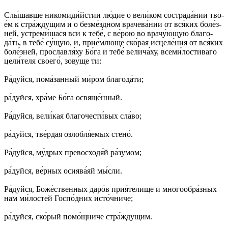
Слы́­шав­ше ни­ко­ми­ди́й­стии лю́­дие о ве­ли́­ком со­стра­да́­нии тво­
е́м к стра́­жду­щим и о без­ме́зд­ном вра­че­ва́­нии от вся́­ких бо­ле́з­
ней, устре­ми́­ша­ся вси к те­бе́, с ве́­рою во вра­чу́ю­щую бла­го­
да́ть, в те­бе́ су́­щую, и, при­е́м­лю­ще ско́­рая ис­це­ле́­ния от вся́­ких
бо­ле́з­ней, про­сла­вля́­ху Бо́­га и те­бе́ ве­ли­ча́­ху, все­ми́­ло­сти­ва­го
це­ли́­те­ля сво­его́, зо­ву́­ще ти:
Ра́­дуй­ся, по­ма́­зан­ный ми́­ром бла­го­да́­ти;
ра́­дуй­ся, хра́­ме Бо́­га освя­ще́н­ный.
Ра́­дуй­ся, ве­ли́­кая бла­го­чес­ти́­вых сла́­во;
ра́­дуй­ся, тве́р­дая озло­бля́е­мых сте­но́.
Ра́­дуй­ся, му́д­рых пре­вос­хо­дя́й ра́­зу­мом;
ра́­дуй­ся, ве́р­ных осия­ва́­яй мы́с­ли.
Ра́­дуй­ся, Бо­же́ст­вен­ных да­ро́в при­я́те­ли­ще и мно­го­об­ра́з­ных
нам ми́­лос­тей Гос­по́д­них ис­то́ч­ни­че;
ра́­дуй­ся, ско́­рый по­мо́щ­ни­че стра́­жду­щим.