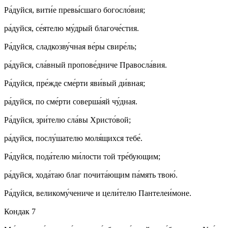
Ра́­дуй­ся, ви­ти́е пре­вы́с­ша­го бо­го­сло́вия;
ра́­дуй­ся, се́я­те­лю му́д­рый бла­го­че́с­тия.
Ра́­дуй­ся, слад­ко­зву́ч­ная ве́­ры сви­ре́ль;
ра́­дуй­ся, сла́в­ный про­по­ве́д­ни­че Пра­во­сла́­вия.
Ра́­дуй­ся, пре́ж­де сме́р­ти яви́­вый ди́в­ная;
ра́­дуй­ся, по сме́р­ти со­вер­ша́­яй чу́д­ная.
Ра́­дуй­ся, зри́­те­лю сла́­вы Хри­сто́­вой;
ра́­дуй­ся, по­слу́­ша­те­лю мо­ля́­щих­ся те­бе́.
Ра́­дуй­ся, по­да́­те­лю ми́­лос­ти той тре́­бую­щим;
ра́­дуй­ся, хо­да́­таю благ по­чи­та́ю­щим па́­мять твою́.
Ра́­дуй­ся, ве­ли­ко­му́­че­ни­че и це­ли́­те­лю Пан­те­леи́­мо­не.
Кондак 7