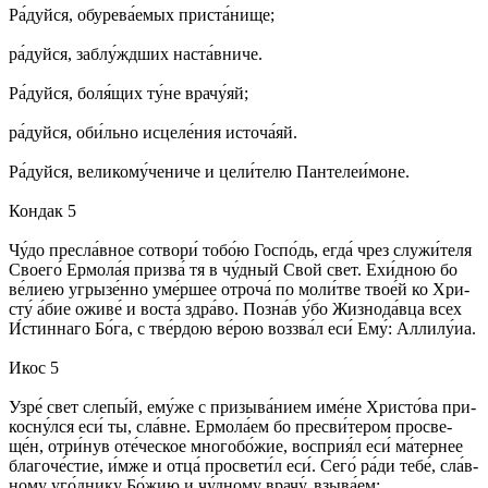
Ра́­дуй­ся, обу­ре­ва́­емых при­ста́­ни­ще;
ра́­дуй­ся, за­блу́жд­ших на­ста́в­ни­че.
Ра́­дуй­ся, бо­ля́­щих ту́­не вра­чу́яй;
ра́­дуй­ся, оби́ль­но ис­це­ле́­ния ис­то­ча́­яй.
Ра́­дуй­ся, ве­ли­ко­му́­че­ни­че и це­ли́­те­лю Пан­те­леи́­мо­не.
Кондак 5
Чу́­до пре­сла́в­ное со­тво­ри́ то­бо́ю Гос­по́дь, ег­да́ чрез слу­жи́­те­ля
Сво­его́ Ермо­ла́я при­зва́ тя в чу́д­ный Свой свет. Ехи́д­ною бо
ве́­лиею угры­зе́н­но уме́р­шее от­ро­ча́ по мо­ли́т­ве тво­е́й ко Хри­
сту́ а́бие ожи­ве́ и вос­та́ здра́­во. По­зна́в у́бо Жиз­но­да́в­ца всех
И́с­тин­на­го Бо́­га, с тве́р­дою ве́­рою воз­зва́л еси́ Ему́: Алли­лу́иа.
Икос 5
Узре́ свет сле­пы́й, ему́­же с при­зы­ва́­нием име́­не Хри­сто́­ва при­
кос­ну́л­ся еси́ ты, сла́в­не. Ермо­ла́­ем бо пре­сви́­те­ром про­све­
ще́н, отри́­нув оте́­чес­кое мно­го­бо́­жие, вос­при­я́л еси́ ма́­тер­нее
бла­го­че́с­тие, и́м­же и от­ца́ про­све­ти́л еси́. Се­го́ ра́­ди те­бе́, сла́в­
но­му уго́д­ни­ку Бо́­жию и чу́д­ному вра­чу́, взы­ва́­ем: