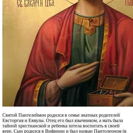
Святой Пантелеймон родился в семье знатных родителей
Евсторгия и Еввулы. Отец его был язычником, а мать была
тайной христианской и ребенка хотела воспитать в своей
вере. Сын родился в Вифинии и был назван Пантолеоном (в