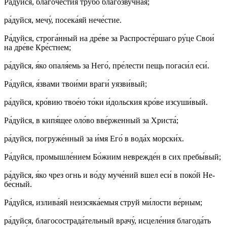
Ра́­дуй­ся, бла­го­че́с­тия тру­бо́ бла́­го­зву́ч­ная;
ра́­дуй­ся, ме­чу́, по­се­ка́­яй не­че́с­тие.
Ра́­дуй­ся, стро­га́н­ный на дре́­ве за Рас­про­сте́р­ша­го ру́­це Свои́
на дре́­ве Кре́ст­нем;
ра́­дуй­ся, я́ко опа­ля́­емь за Не­го́, пре́­лес­ти пещь по­га­си́л еси́.
Ра́­дуй­ся, я́з­вами тво­и́ми вра­ги́ уяз­ви́­вый;
ра́­дуй­ся, кро́­вию твое́ю то́­ки и́дольс­кия кро́­ве из­су­ши́­вый.
Ра́­дуй­ся, в ки­пя́­щее оло́­во вве́р­жен­ный за Хри­ста́;
ра́­дуй­ся, по­гру­же́н­ный за и́мя Его́ в во­да́х мор­ски́х.
Ра́­дуй­ся, про­мыш­ле́­ни­ем Бо́­жи­им не­вреж­де́н в сих пре­бы́­вый;
ра́­дуй­ся, я́ко чрез огнь и во́­ду му­че́­ний вшел еси́ в по­ко́й Не­
бе́с­ный.
Ра́­дуй­ся, из­ли­ва́­яй не­из­ся­ка́­емыя струй ми́­лос­ти ве́р­ным;
ра́­дуй­ся, бла­го­со­стра­да́­тель­ный вра­чу́, ис­це­ле́­ния бла­го­да́ть