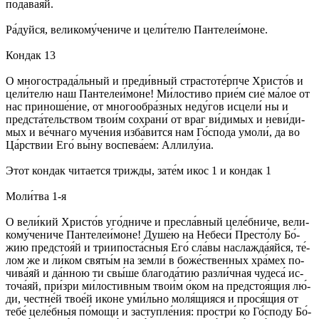
по­да­ва́­яй.
Ра́­дуй­ся, ве­ли­ко­му́­че­ни­че и це­ли́­те­лю Пан­те­леи́­мо­не.
Кондак 13
О мно­го­стра­да́ль­ный и пре­ди́в­ный стра­сто­те́рп­че Хрис­то́в и
це­ли́­те­лю наш Пан­те­леи́­мо­не! Ми́­ло­сти­во при­е́м сие́ ма́­лое от
нас при­но­ше́­ние, от мно­го­об­ра́з­ных не­ду́­гов ис­це­ли́ ны и
пред­ста́­тель­ством тво­и́м со­хра­ни́ от враг ви́­ди­мых и не­ви́­ди­
мых и ве́ч­на­го му­че́­ния из­ба́­вит­ся нам Го́с­по­да умо­ли́, да во
Ца́рст­вии Его́ вы́­ну вос­пе­ва́­ем: Алли­лу́иа.
Этот кондак чи­та­ет­ся трижды, за­те́м икос 1 и кондак 1
Мо­ли́т­ва 1-я
О ве­ли́­кий Хрис­то́в уго́д­ни­че и пре­сла́в­ный це­ле́б­ни­че, ве­ли­
ко­му́­че­ни­че Пан­те­леи́­мо­не! Ду­ше́ю на Не­бе­си́ Пре­сто́­лу Бо́­
жию пред­сто­я́й и три­ипос­та́с­ныя Его́ сла́­вы на­слаж­да́­яй­ся, те́­
лом же и ли́­ком свя­ты́м на зем­ли́ в бо­же́ст­вен­ных хра́­мех по­
чи­ва́­яй и да́н­ною ти свы́­ше бла­го­да́­тию раз­ли́ч­ная чу­де­са́ ис­
то­ча́­яй, при́­зри ми́­ло­стив­ным тво­и́м о́ком на пред­стоя́­щия лю́­
ди, чест­не́й тво­е́й ико­не уми́ль­но мо­ля́­щия­ся и про­ся́­щия от
те­бе́ це­ле́б­ныя по́­мо­щи и за­ступ­ле́­ния: про­стри́ ко Го́с­по­ду Бо́­