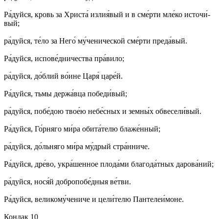
Ра́­дуй­ся, кровь за Хри­ста́ из­лия́­вый и в сме́р­ти мле́­ко ис­то­чи́­
вый;
ра́­дуй­ся, те́­ло за Не­го́ му́­че­ни­чес­кой сме́р­ти пре­да́­вый.
Ра́­дуй­ся, ис­по­ве́д­ни­чест­ва пра́­ви­ло;
ра́­дуй­ся, до́б­лий во́и­не Ца­ря́ ца­ре́й.
Ра́­дуй­ся, тьмы дер­жа́в­ца по­бе­ди́­вый;
ра́­дуй­ся, по­бе́­дою твое́ю не­бе́с­ных и зем­ны́х об­ве­се­ли́­вый.
Ра́­дуй­ся, Го́р­ня­го ми́­ра оби­та́­те­лю бла­же́н­ный;
ра́­дуй­ся, до́ль­ня­го ми́­ра му́д­рый стра́н­ни­че.
Ра́­дуй­ся, дре́­во, укра́­шен­ное пло­да́­ми бла­го­да́т­ных да­ро­ва́­ний;
ра́­дуй­ся, но­ся́й доб­ро­по­бе́д­ныя ве́т­ви.
Ра́­дуй­ся, ве­ли­ко­му́­че­ни­че и це­ли́­те­лю Пан­те­леи́­мо­не.
Кондак 10