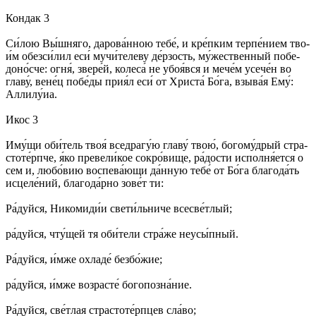
Кондак 3
Си́­лою Вы́ш­ня­го, да­ро­ва́н­ною те­бе́, и кре́п­ким тер­пе́­ни­ем тво­
и́м обез­си́­лил еси́ му­чи́­те­ле­ву де́р­зость, му́­же­ствен­ный по­бе­
до­но́с­че: ог­ня́, зве­ре́й, ко­ле­са́ не убо­я́в­ся и ме­че́м усе­че́н во
гла­ву́, ве­не́ц по­бе́­ды при­я́л еси́ от Хри­ста́ Бо́­га, взы­ва́я Ему́:
Алли­лу́иа.
Икос 3
Иму́­щи оби́­тель твоя́ все­дра­гу́ю гла­ву́ твою́, бо­го­му́дрый стра­
сто­те́рп­че, я́ко пре­ве­ли́­кое со­кро́­ви­ще, ра́­дос­ти ис­пол­ня́­ет­ся о
сем и, лю­бо́­вию вос­пе­ва́ющи да́н­ную те­бе́ от Бо́­га бла­го­да́ть
ис­це­ле́­ний, бла­го­да́р­но зо­ве́т ти:
Ра́­дуй­ся, Ни­ко­ми­ди́и све­ти́ль­ни­че все­све́т­лый;
ра́­дуй­ся, чту́­щей тя оби́­те­ли стра́­же не­усы́п­ный.
Ра́­дуй­ся, и́м­же охла­де́ без­бо́­жие;
ра́­дуй­ся, и́м­же воз­рас­те́ бо­го­позна́ние.
Ра́­дуй­ся, све́т­лая стра­сто­те́рп­цев сла́­во;