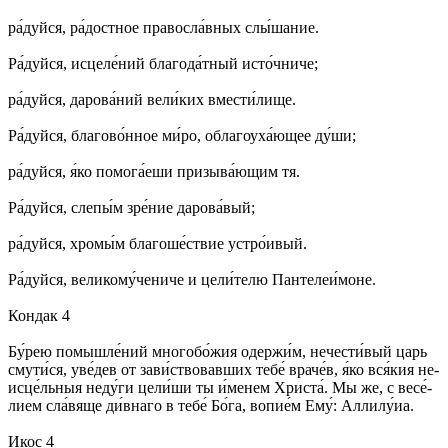
ра́­дуй­ся, ра́­дост­ное пра­во­сла́в­ных слы́­ша­ние.
Ра́­дуй­ся, ис­це­ле́­ний бла­го­да́т­ный ис­то́ч­ни­че;
ра́­дуй­ся, да­ро­ва́­ний ве­ли́­ких вмес­ти́­ли­ще.
Ра́­дуй­ся, бла­го­во́н­ное ми́­ро, обла­го­уха́ю­щее ду́­ши;
ра́­дуй­ся, я́ко по­мо­га́е­ши при­зы­ва́­ющим тя.
Ра́­дуй­ся, сле­пы́м зре́­ние да­ро­ва́­вый;
ра́­дуй­ся, хро­мы́м бла­го­ше́ст­вие устро́­ивый.
Ра́­дуй­ся, ве­ли­ко­му́­че­ни­че и це­ли́­те­лю Пан­те­леи́­мо­не.
Кондак 4
Бу́­рею по­мыш­ле́­ний мно­го­бо́­жия одер­жи́м, не­чес­ти́­вый царь
сму­ти́­ся, уве́­дев от за­ви́ст­во­вав­ших те­бе́ вра­че́в, я́ко вся́­кия не­
ис­це́ль­ныя не­ду́­ги це­ли́­ши ты и́ме­нем Хри­ста́. Мы же, с ве­се́­
ли­ем сла́­вя­ще ди́в­на­го в те­бе́ Бо́­га, во­пи­е́м Ему́: Алли­лу́иа.
Икос 4