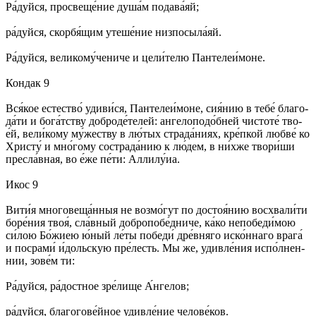
Ра́­дуй­ся, про­све­ще́­ние ду­ша́м по­да­ва́­яй;
ра́­дуй­ся, скор­бя́­щим уте­ше́­ние низ­по­сы­ла́­яй.
Ра́­дуй­ся, ве­ли­ко­му́­че­ни­че и це­ли́­те­лю Пан­те­леи́­мо­не.
Кондак 9
Вся́­кое ес­тес­тво́ уди­ви́­ся, Пан­те­леи́­мо­не, сия́­нию в те­бе́ бла­го­
да́­ти и бо­га́т­ству доб­ро­де́­те­лей: ан­ге­ло­по­до́б­ней чис­то­те́ тво­
е́й, ве­ли́­кому му́­же­ству в лю́­тых стра­да́­ни­ях, кре́п­кой люб­ве́ ко
Хри­сту́ и мно́­го­му со­стра­да́­нию к лю́­дем, в ни́х­же тво­ри́­ши
пре­сла́в­ная, во е́же пе́­ти: Алли­лу́иа.
Икос 9
Ви­ти́я мно­го­ве­ща́н­ныя не воз­мо́­гут по до­стоя́­нию вос­хва­ли́­ти
бо­ре́­ния твоя́, сла́в­ный доб­ро­по­бе́д­ни­че, ка́­ко не­по­бе­ди́­мою
си́­лою Бо́­жиею ю́ный ле́­ты по­бе­ди́ дре́в­ня­го ис­ко́н­на­го вра­га́
и по­сра­ми́ и́доль­скую пре́­лесть. Мы же, уди­вле́­ния ис­по́л­нен­
нии, зо­ве́м ти:
Ра́­дуй­ся, ра́­дост­ное зре́­ли­ще А́н­ге­лов;
ра́­дуй­ся, бла­го­го­ве́й­ное удив­ле́­ние че­ло­ве́­ков.