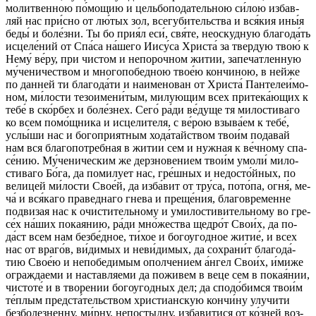
мо­лит­вен­ною по́­мо­щию и цель­бо­по­да­тель­ною си́­лою из­бав­
ляй нас при́с­но от лю́­тых зол, все­гу­би­тель­ства и вся́­кия ины́я
бе­ды́ и бо­ле́з­ни. Ты бо при­я́л еси́, свя́­те, не­ос­куд­ную бла­го­да́ть
ис­це­ле́­ний от Спа́­са на́­ше­го Иису́­са Хри­ста́ за твер­дую твою́ к
Не­му́ ве́­ру, при чис­том и не­по­роч­ном жи­тии, за­пе­чат­лен­ную
му́­че­ни­чест­вом и мно­го­по­бед­ною твое́ю кон­чи­ною, в ней­же
по дан­ней ти бла­го­да́­ти и на­име­но­ван от Хри­ста́ Пан­те­леи́­мо­
ном, ми́­лос­ти те­зо­име­ни́­тым, ми­лую­щим всех при­те­ка́ю­щих к
те­бе́ в ско́р­бех и бо­ле́з­нех. Се­го́ ра́­ди ве́­ду­ще тя ми­ло­сти­ва­го
ко всем по­мо́щ­ни­ка и ис­це­ли­те­ля, с ве́­рою взы­ва́­ем к те­бе́,
услы́­ши нас и бо­го­приятным хо­да́­тай­ством тво­и́м по­да­вай
нам вся бла­го­по­треб­ная в жи­тии сем и нуж­ная к ве́ч­но­му спа­
се́­нию. Му́­че­ни­чес­ким же дерз­но­ве­ни­ем тво­и́м умо­ли́ ми­ло­
сти­ва­го Бо́­га, да по­ми­лу­ет нас, гре́ш­ных и не­до­сто́й­ных, по
ве­ли­цей ми́­лос­ти Свое́й, да из­ба́­вит от тру́­са, по­то́­па, ог­ня́, ме­
ча́ и вся́­ка­го пра­вед­на­го гне­ва и пре­ще́­ния, бла­го­вре­мен­не
под­ви­зая нас к очис­ти­тель­но­му и уми­ло­сти­ви­тель­но­му во гре­
се́х на́­ших по­кая­нию, ра́­ди мно́­жест­ва щед­ро́т Сво­и́х, да по­
да́ст всем нам без­бе́дное, ти́­хое и бо­го­угод­ное жи­тие́, и всех
нас от вра­го́в, ви́­ди­мых и не­ви́­ди­мых, да со­хра­ни́т бла­го­да́­
тию Свое́ю и непобедимым опол­че­ни­ем а́н­гел Сво­и́х, и́ми­же
ограж­дае­ми и нас­тав­ля­еми да по­жи­вем в ве­це сем в по­кая́­нии,
чис­то­те́ и в тво­ре­нии бо­го­угод­ных дел; да спо­до́­бим­ся тво­и́м
те́п­лым пред­ста́­тель­ством хри­сти­ан­скую кон­чи́­ну улу­чи­ти
без­бо­лез­нен­ну, ми́­рну, не­пос­тыд­ну, из­ба­ви­ти­ся от ко́з­ней воз­