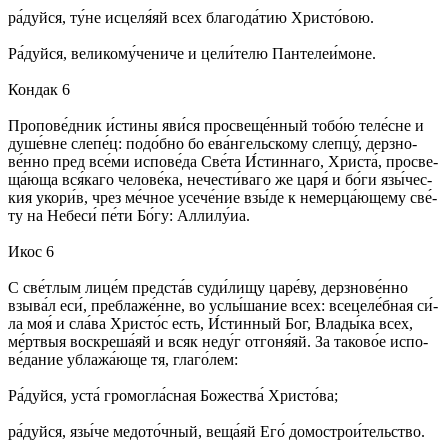
ра́­дуй­ся, ту́­не исцеля́яй всех бла­го­да́­тию Хри­сто́­вою.
Ра́­дуй­ся, ве­ли­ко­му́­че­ни­че и це­ли́­те­лю Пан­те­леи́­мо­не.
Кондак 6
Про­по­ве́д­ник и́с­ти­ны яви́­ся про­све­ще́н­ный то­бо́ю те­ле́с­не и
ду­ше́в­не сле­пе́ц: по­до́б­но бо ева́н­гельс­ко­му слеп­цу́, дерз­но­
ве́н­но пред все́­ми ис­по­ве́да Све́­та И́с­тин­на­го, Хри­ста́, про­све­
ща́­юща вся́­ка­го че­ло­ве́­ка, не­чес­ти́­ва­го же ца­ря́ и бо́­ги язы́­чес­
кия уко­ри́в, чрез ме́ч­ное усе­че́­ние взы́­де к не­мер­ца́ю­ще­му све́­
ту на Не­бе­си́ пе́­ти Бо́­гу: Алли­лу́иа.
Икос 6
С све́т­лым ли­це́м пред­ста́в су­ди́­ли­щу ца­ре́­ву, дерз­но­ве́н­но
взы­ва́л еси́, пре­бла­же́н­не, во услы́­ша­ние всех: все­це­ле́б­ная си́­
ла моя́ и сла́­ва Хрис­то́с есть, И́с­тин­ный Бог, Вла­ды́­ка всех,
ме́рт­выя воскре­ша́­яй и всяк не­ду́г от­го­ня́­яй. За та­ко­во́е ис­по­
ве́­да­ние убла­жа́­юще тя, гла­го́­лем:
Ра́­дуй­ся, ус­та́ гро­мо­гла́с­ная Бо­же­ства́ Хри­сто́­ва;
ра́­дуй­ся, язы́­че ме­до­то́ч­ный, ве­ща́яй Его́ до­мо­строи́­тель­ство.