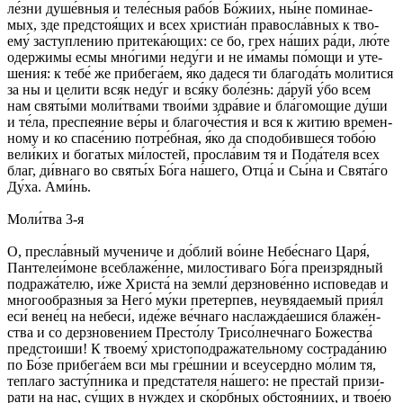
ле́з­ни ду­ше́в­ныя и те­ле́с­ныя ра­бо́в Бо́­жи­их, ны́­не по­ми­нае­
мых, зде пред­стоя́­щих и всех хри­сти­а́н пра­во­сла́в­ных к тво­
ему́ зас­туп­ле­нию при­те­ка́ю­щих: се бо, грех на́­ших ра́­ди, лю́­те
одер­жи­мы ес­мы мно́­ги­ми не­ду́­ги и не и́ма­мы по́­мо­щи и уте­
ше­ния: к те­бе́ же при­бе­га́­ем, я́ко да­де­ся ти бла­го­да́ть мо­ли­ти­ся
за ны и це­ли­ти всяк не­ду́г и вся́­ку бо­ле́знь: да́­руй у́бо всем
нам свя­ты́­ми мо­ли́т­ва­ми тво­и́ми здра́­вие и бла́­гомо­щие ду́­ши
и те́­ла, пре­спе­яние ве́­ры и бла­го­че́с­тия и вся к жи­тию вре­мен­
но­му и ко спа­се́­нию по­тре́б­ная, я́ко да спо­до­бив­ше­ся то­бо́ю
ве­ли́­ких и бо­га­тых ми́­лос­тей, про­сла́­вим тя и По­да́­те­ля всех
благ, ди́в­на­го во свя­ты́х Бо́­га на́­ше­го, От­ца́ и Сы́­на и Свя­та́­го
Ду́­ха. Ами́нь.
Мо­ли́т­ва 3-я
О, пре­сла́в­ный му­че­ни­че и до́б­лий во́и­не Не­бе́с­на­го Ца­ря́,
Пан­те­леи́­мо­не все­бла­же́н­не, ми­ло­сти­ва­го Бо́­га пре­из­ряд­ный
под­ра­жа́­те­лю, и́же Хри­ста́ на зем­ли́ дерз­но­ве́н­но ис­по­ве­дав и
мно­го­об­раз­ныя за Не­го́ му́­ки пре­тер­пев, не­увя­да­емый при­я́л
еси́ ве­не́ц на не­бе­си́, иде́­же ве́ч­на­го на­слаж­да́е­ши­ся бла­же́н­
ства и со дерз­но­ве­ни­ем Пре­сто́­лу Три­со́л­неч­на­го Бо­же­ства́
пред­стои­ши! К тво­ему́ хри­сто­по­дра­жа­тель­но­му со­стра­да́­нию
по Бо́­зе при­бе­га́­ем вси мы гре́ш­нии и все­усерд­но мо́­лим тя,
теп­ла­го за­сту́п­ни­ка и пред­ста­те­ля на́­ше­го: не пре­стай при­зи­
ра­ти на нас, су́­щих в нуж­дех и ско́рб­ных об­стоя́­ни­их, и твое́ю