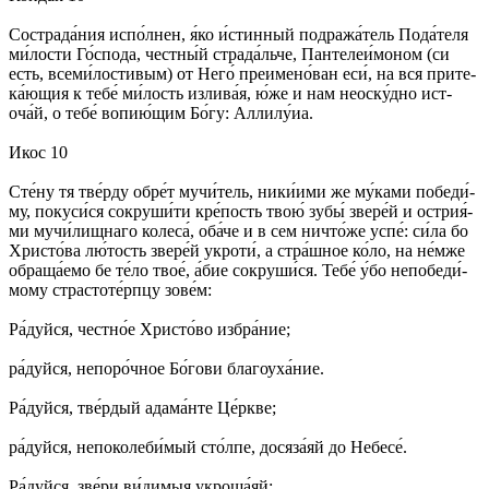
Со­стра­да́­ния ис­по́л­нен, я́ко и́с­тин­ный под­ра­жа́­тель По­да́­те­ля
ми́­лос­ти Го́с­по­да, чест­ны́й стра­да́ль­че, Пан­те­леи́­мо­ном (си
есть, все­ми́­ло­сти­вым) от Не­го́ пре­име­но́­ван еси́, на вся при­те­
ка́­ющия к те­бе́ ми́­лость из­ли­ва́я, ю́же и нам не­ос­ку́д­но ис­т­
оча́й, о те­бе́ во­пию́­щим Бо́­гу: Алли­лу́иа.
Икос 10
Сте́­ну тя тве́р­ду об­ре́т му­чи́­тель, ни­ки́и­ми же му́­ка­ми по­бе­ди́­
му, по­ку­си́­ся со­кру­ши́­ти кре́­пость твою́ зу­бы́ зве­ре́й и острия́­
ми му­чи́­лищ­на­го ко­ле­са́, оба́­че и в сем ни­что́же успе́: си́­ла бо
Хри­сто́­ва лю́­тость зве­ре́й укро­ти́, а стра́ш­ное ко́­ло, на не́м­же
обра­ща́­емо бе те́­ло твое́, а́бие со­кру­ши́ся. Те­бе́ у́бо не­по­бе­ди́­
мо­му стра­сто­те́рп­цу зо­ве́м:
Ра́­дуй­ся, чест­но́е Хрис­то́­во из­бра́­ние;
ра́­дуй­ся, не­по­ро́ч­ное Бо́­го­ви бла­го­уха́­ние.
Ра́­дуй­ся, тве́р­дый ада­ма́н­те Це́рк­ве;
ра́­дуй­ся, не­по­ко­ле­би́­мый сто́л­пе, до­ся­за́яй до Не­бе­се́.
Ра́­дуй­ся, зве́­ри ви́­ди­мыя укро­ща́­яй;