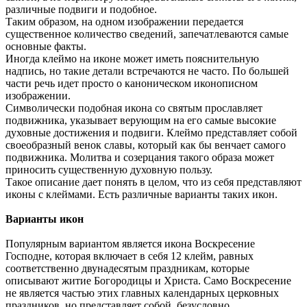
различные подвиги и подобное.
Таким образом, на одном изображении передается
существенное количество сведений, запечатлеваются самые
основные факты.
Иногда клеймо на иконе может иметь пояснительную
надпись, но такие детали встречаются не часто. По большей
части речь идет просто о каноническом иконописном
изображении.
Символически подобная икона со святым прославляет
подвижника, указывает верующим на его самые высокие
духовные достижения и подвиги. Клеймо представляет собой
своеобразный венок славы, который как бы венчает самого
подвижника. Молитва и созерцания такого образа может
приносить существенную духовную пользу.
Такое описание дает понять в целом, что из себя представляют
иконы с клеймами. Есть различные варианты таких икон.
Варианты икон
Популярным вариантом является икона Воскресение
Господне, которая включает в себя 12 клейм, равных
соответственно двунадесятым праздникам, которые
описывают житие Богородицы и Христа. Само Воскресение
не является частью этих главных календарных церковных
праздников, но представляет собой, безусловно,