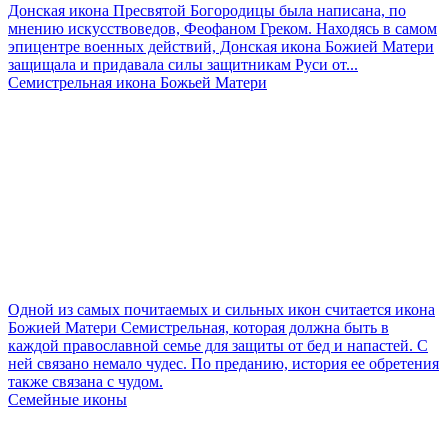
Донская икона Пресвятой Богородицы была написана, по
мнению искусствоведов, Феофаном Греком. Находясь в самом
эпицентре военных действий, Донская икона Божией Матери
защищала и придавала силы защитникам Руси от...
Семистрельная икона Божьей Матери
Одной из самых почитаемых и сильных икон считается икона
Божией Матери Семистрельная, которая должна быть в
каждой православной семье для защиты от бед и напастей. С
ней связано немало чудес. По преданию, история ее обретения
также связана с чудом.
Семейные иконы