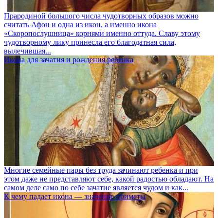
Прародиной большого числа чудотворных образов можно
считать Афон и одна из икон, а именно икона
«Скоропослушница» корнями именно оттуда. Славу этому
чудотворному лику принесла его благодатная сила,
вылечившая...
Икона для зачатия и рождения ребенка
Многие семейные пары без труда зачинают ребенка и при
этом даже не представляют себе, какой радостью обладают. На
самом деле само по себе зачатие является чудом и как...
К чему падает икона — значение приметы