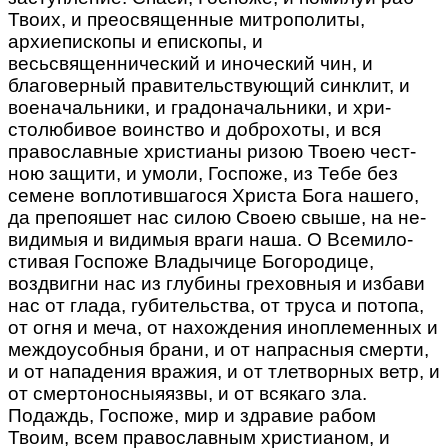
Твоих, и преосвященные ми­трополиты,
архиепископы и епископы, и
весьсвященнический и иноческий чин, и
благоверный правительствующий синклит, и
военачальники, и градоначальники, и хри­
столюбивое воинство и доброхоты, и вся
православные христианы ризою Твоею чест­
ною защити, и умоли, Госпоже, из Тебе без
семене воплотившагося Христа Бога нашего,
да препояшет нас силою Своею свыше, на не­
видимыя и видимыя враги наша. О Всемило­
стивая Госпоже Владычице Богородице,
воздвигни нас из глубины греховныя и избави
нас от глада, губительства, от труса и потопа,
от огня и меча, от нахождения иноплемен­ных и
междоусобныя брани, и от напрасныя смерти,
и от нападения вражия, и от тлетвор­ных ветр, и
от смертоносныяязвы, и от всякаго зла.
Подаждь, Госпоже, мир и здравие ра­бом
Твоим, всем православным христианом, и