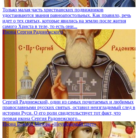
Только малая часть христианских подвижников
удостаиваются звания равноапостольных. Как правило, речь
идет о тех святых, которые явились на землю после жития
самого Христа в теле, то есть они...
Икона Сергия Радонежского
Сергий Радонежский, один из самых почитаемых и любимых
православными русских святых, оставил неизгладимый след в
истории Руси. О его роли свидетельствует тот факт, что
первая икона Сергия Радонежского...
Икона Божией Матери «Неувядаемый цвет»