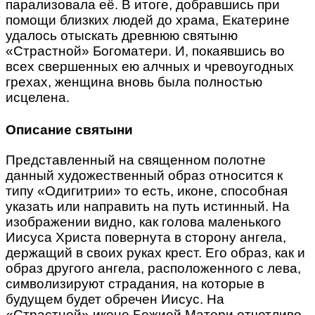
парализовала её. В итоге, добравшись при
помощи близких людей до храма, Екатерине
удалось отыскать древнюю святыню
«Страстной» Богоматери. И, покаявшись во
всех свершенных ею алчных и чревоугодных
грехах, женщина вновь была полностью
исцелена.
Описание святыни
Представленный на священном полотне
данный художественный образ относится к
типу «Одигитрии» то есть, иконе, способная
указать или направить на путь истинный. На
изображении видно, как голова маленького
Иисуса Христа повернута в сторону ангела,
держащий в своих руках крест. Его образ, как и
образ другого ангела, расположенного с лева,
символизируют страдания, на которые в
будущем будет обречен Иисус. На
«Страстной» иконе Божией Матери отчетливо