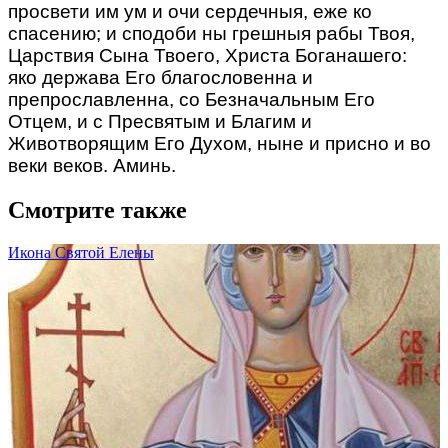
просвети им ум и очи сердечныя, еже ко
спасению; и сподоби ны грешныя рабы Твоя,
Царствия Сына Твоего, Христа Боганашего:
яко держава Его благословенна и
препрославленна, со Безначальным Его
Отцем, и с Пре­святым и Благим и
Животворящим Его Ду­хом, ныне и присно и во
веки веков. Аминь.
Смотрите также
Икона Святой Елены