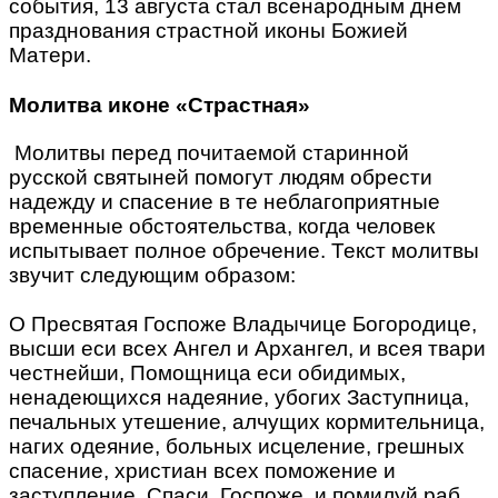
события, 13 августа стал всенародным днем
празднования страстной иконы Божией
Матери.
Молитва иконе «Страстная»
Молитвы перед почитаемой старинной
русской святыней помогут людям обрести
надежду и спасение в те неблагоприятные
временные обстоятельства, когда человек
испытывает полное обречение. Текст молитвы
звучит следующим образом:
О Пресвятая Госпоже Владычице Богоро­дице,
высши еси всех Ангел и Архангел, и всея твари
честнейши, Помощница еси обидимых,
ненадеющихся надеяние, убогих Заступница,
печальных утешение, алчущих кормительница,
нагих одеяние, больных ис­целение, грешных
спасение, христиан всех поможение и
заступление. Спаси, Госпоже, и помилуй раб